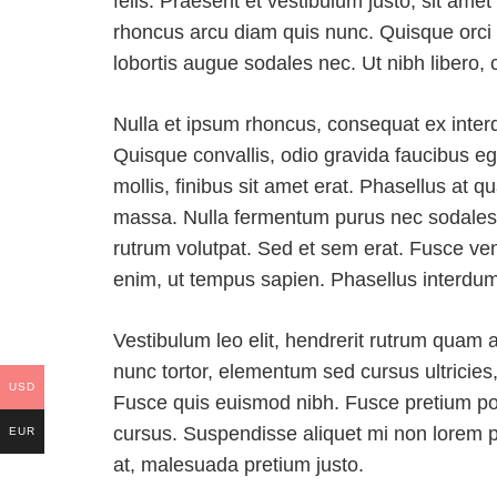
felis. Praesent et vestibulum justo, sit ame
rhoncus arcu diam quis nunc. Quisque orci 
lobortis augue sodales nec. Ut nibh libero, co
Nulla et ipsum rhoncus, consequat ex interdu
Quisque convallis, odio gravida faucibus ege
mollis, finibus sit amet erat. Phasellus at qu
massa. Nulla fermentum purus nec sodales r
rutrum volutpat. Sed et sem erat. Fusce vene
enim, ut tempus sapien. Phasellus interdum 
Vestibulum leo elit, hendrerit rutrum quam a
nunc tortor, elementum sed cursus ultricies, l
USD
Fusce quis euismod nibh. Fusce pretium portt
cursus. Suspendisse aliquet mi non lorem po
EUR
at, malesuada pretium justo.