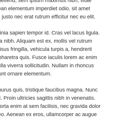
 eleifend, sem ipsum maximus nibh, vitae
ean elementum imperdiet odio, sit amet
justo nec erat rutrum efficitur nec eu elit.
inia sapien tempor id. Cras vel lacus ligula.
a nibh. Aliquam est ex, mollis vel rutrum
sus fringilla, vehicula turpis a, hendrerit
haretra quis. Fusce iaculis lorem ac enim
la viverra sollicitudin. Nullam in rhoncus
dunt ornare elementum.
d purus quis, tristique faucibus magna. Nunc
 Proin ultricies sagittis nibh in venenatis.
orta enim at sem facilisis, nec gravida dolor
 leo. Aenean ex eros, ullamcorper ac augue