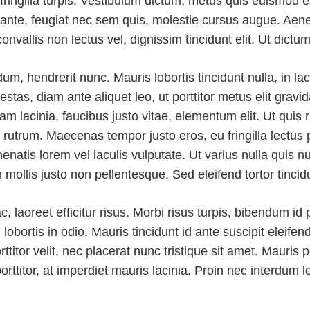
t fringilla turpis. Vestibulum dictum, metus quis euismod
ante, feugiat nec sem quis, molestie cursus augue. Aen
nvallis non lectus vel, dignissim tincidunt elit. Ut dictum 
m, hendrerit nunc. Mauris lobortis tincidunt nulla, in lac
stas, diam ante aliquet leo, ut porttitor metus elit gravid
am lacinia, faucibus justo vitae, elementum elit. Ut quis ri
utrum. Maecenas tempor justo eros, eu fringilla lectus p
natis lorem vel iaculis vulputate. Ut varius nulla quis nul
mollis justo non pellentesque. Sed eleifend tortor tinci
c, laoreet efficitur risus. Morbi risus turpis, bibendum i
obortis in odio. Mauris tincidunt id ante suscipit eleifend.
itor velit, nec placerat nunc tristique sit amet. Mauris p
rttitor, at imperdiet mauris lacinia. Proin nec interdum