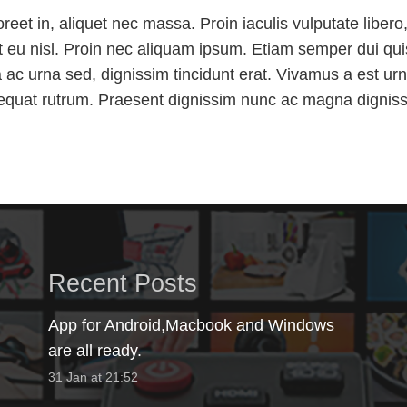
eet in, aliquet nec massa. Proin iaculis vulputate libero
met eu nisl. Proin nec aliquam ipsum. Etiam semper dui q
a ac urna sed, dignissim tincidunt erat. Vivamus a est urna. 
nsequat rutrum. Praesent dignissim nunc ac magna digniss
Recent Posts
App for Android,Macbook and Windows
are all ready.
31 Jan at 21:52